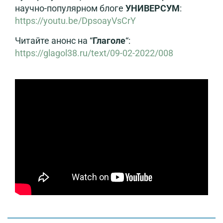
научно-популярном блоге
УНИВЕРСУМ
:
https://youtu.be/DpsoayVsCrY
Читайте анонс на “
Глаголе
“:
https://glagol38.ru/text/09-02-2022/008